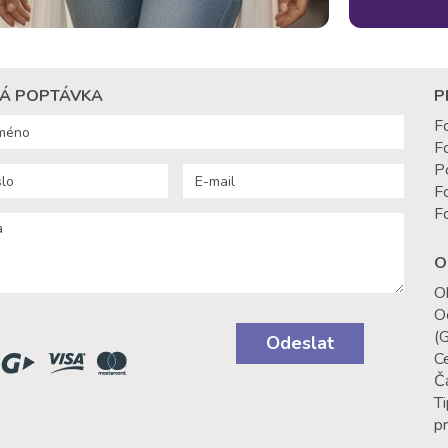
Á POPTÁVKA
P
F
F
P
F
F
O
O
O
(
Odeslat
C
Č
Ti
p