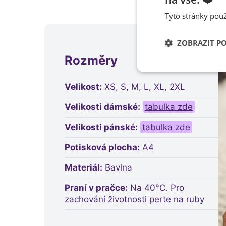
Tyto stránky použ
ZOBRAZIT P
Rozměry
Nezbytně nutn
soubory
Velikost:
XS, S, M, L, XL, 2XL
Velikosti dámské:
tabulka zde
Velikosti pánské:
tabulka zde
Potisková plocha:
A4
Materiál:
Bavlna
Praní v pračce:
Na 40°C. Pro
zachování životnosti perte na ruby