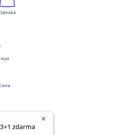
Dámská
e
 hod
Cena
×
e 3+1 zdarma