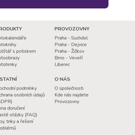
RODUKTY
PROVOZOVNY
otokalendáře
Praha - Suchdol
otoknihy
Praha - Dejvice
olštář s potiskem
Praha - Žižkov
otoobrazy
Brno - Veveří
otohrnky
Liberec
STATNÍ
O NÁS
bchodní podmínky
O společnosti
chrana osobních údajů
Kde nás najdete
GDPR)
Provozovny
ena doručení
asté otázky (FAQ)
py, triky a řešení
roblémů