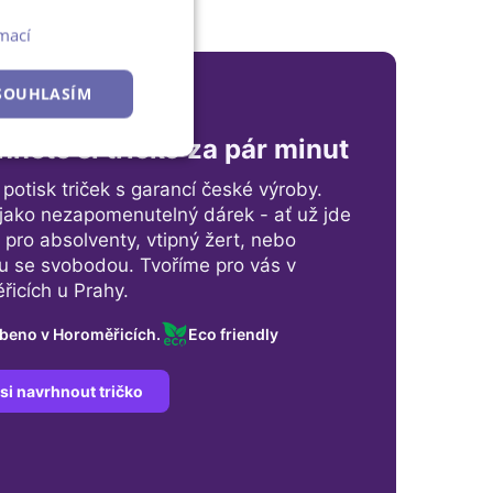
mací
SOUHLASÍM
BNÍ STYL
něte si tričko za pár minut
Nezařazené
soubory
í potisk triček s garancí české výroby.
jako nezapomenutelný dárek - ať už jde
a pro absolventy, vtipný žert, nebo
u se svobodou. Tvoříme pro vás v
icích u Prahy.
beno v Horoměřicích.
Eco friendly
si navrhnout tričko