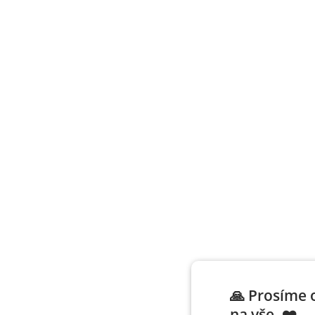
🙏 Prosíme 
na vše. ❤️