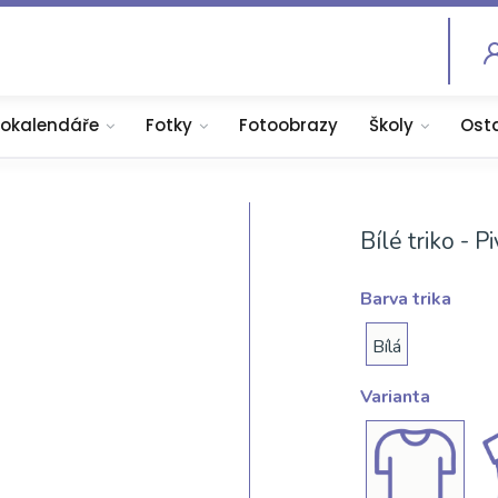
tokalendáře
Fotky
Fotoobrazy
Školy
Ost
Bílé triko - P
Barva trika
Bílá
Varianta