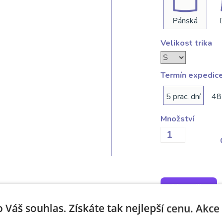
Pánská
Velikost trika
Termín expedic
5 prac. dní
48
Množství
Vytvořit
o Váš souhlas. Získáte tak nejlepší cenu. Akc